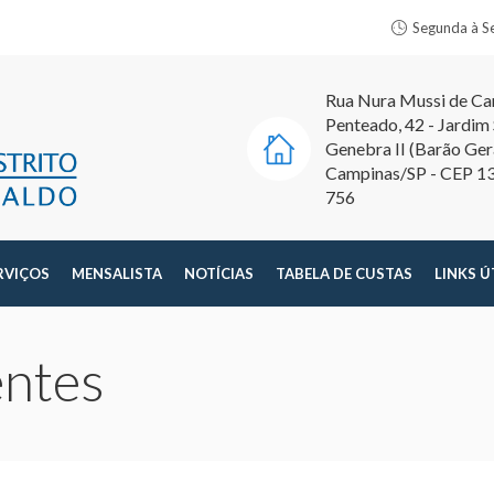
Segunda à S
Rua Nura Mussi de C
Penteado, 42 - Jardim
Genebra II (Barão Ger
Campinas/SP - CEP 1
756
RVIÇOS
MENSALISTA
NOTÍCIAS
TABELA DE CUSTAS
LINKS Ú
entes